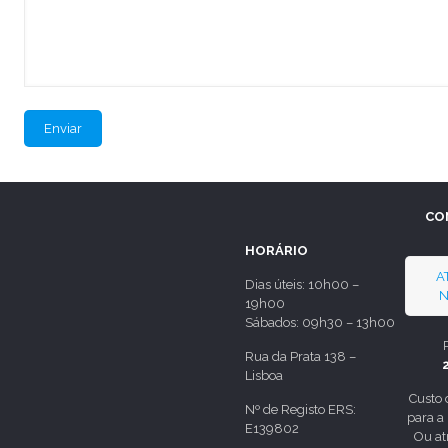
CO
HORÁRIO
A
Dias úteis: 10h00 –
N
19h00
Sábados: 09h30 – 13h00
Rua da Prata 138 –
Lisboa
Custo
Nº de Registo ERS:
para a
E139802
Ou at