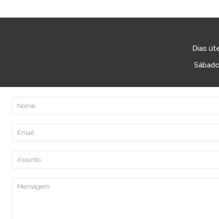
Dias út
Sábado