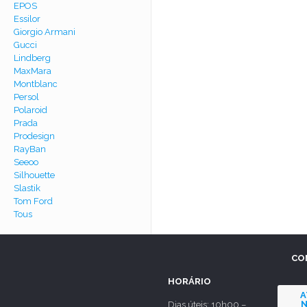
EPOS
Essilor
Giorgio Armani
Gucci
Lindberg
MaxMara
Montblanc
Persol
Polaroid
Prada
Prodesign
RayBan
Seeoo
Silhouette
Slastik
Tom Ford
Tous
CO
HORÁRIO
A
N
Dias úteis: 10h00 –