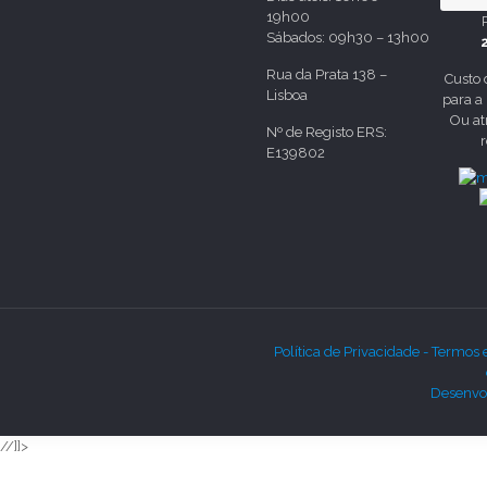
19h00
Sábados: 09h30 – 13h00
Rua da Prata 138 –
Custo
Lisboa
para a
Ou at
Nº de Registo ERS:
E139802
Política de Privacidade -
Termos 
Desenvol
//]]>