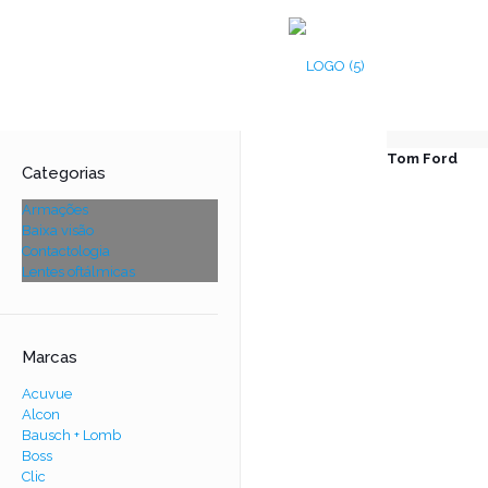
Tom Ford
Categorias
Armações
Baixa visão
Contactologia
Lentes oftálmicas
Marcas
Acuvue
Alcon
Bausch + Lomb
Boss
Clic