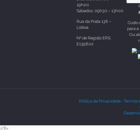
19h00
Sábados: 09h30 – 13h00
Rua da Prata 138 –
Custo
Lisboa
para a
Ou at
Nº de Registo ERS:
E139802
Política de Privacidade -
Termos 
Desenvol
//]]>