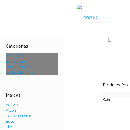
Categorias
Armações
Baixa visão
Contactologia
Lentes oftálmicas
Produtos Rel
Marcas
Clic
Acuvue
Alcon
Bausch + Lomb
Boss
Clic