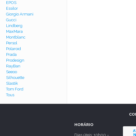
EPOS
Essilor
Giorgio Armani
Gucci
Lindberg
MaxMara
Montblanc
Persol
Polaroid
Prada
Prodesign
RayBan
Seeoo
Silhouette
Slastik
Tom Ford
Tous
CO
HORÁRIO
A
N
Dias úteis: 10h00 –