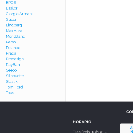
EPOS
Essilor
Giorgio Armani
Gucci
Lindberg
MaxMara
Montblanc
Persol
Polaroid
Prada
Prodesign
RayBan
Seeoo
Silhouette
Slastik
Tom Ford
Tous
CO
HORÁRIO
A
N
Dias úteis: 10h00 –