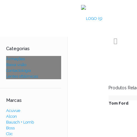
Categorias
Armações
Baixa visão
Contactologia
Lentes oftálmicas
Produtos Rel
Marcas
Tom Ford
Acuvue
Alcon
Bausch + Lomb
Boss
Clic