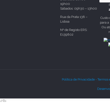
19h00
Sábados: 09h30 – 13h00
Rua da Prata 138 –
Custo
Lisboa
para a
Ou at
Nº de Registo ERS:
E139802
Política de Privacidade -
Termos 
Desenvol
//]]>