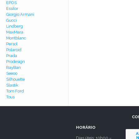
EPOS
Essilor
Giorgio Armani
Gucci
Lindberg
MaxMara
Montblanc
Persol
Polaroid
Prada
Prodesign
RayBan
Seeoo
Silhouette
Slastik
Tom Ford
Tous
CO
HORÁRIO
A
N
Dias úteis: 10h00 –