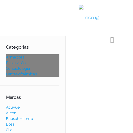
Categorias
Armações
Baixa visão
Contactologia
Lentes oftálmicas
Marcas
Acuvue
Alcon
Bausch + Lomb
Boss
Clic