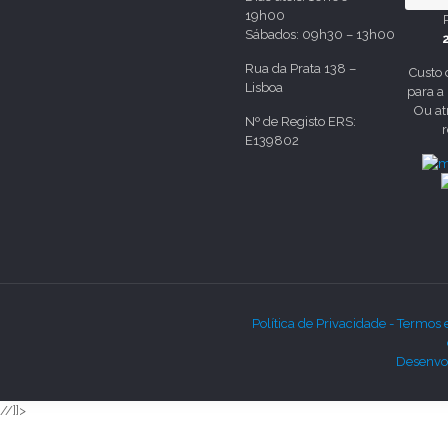
19h00
Sábados: 09h30 – 13h00
Rua da Prata 138 –
Custo
Lisboa
para a
Ou at
Nº de Registo ERS:
E139802
Política de Privacidade -
Termos 
Desenvol
//]]>